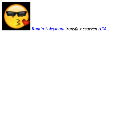
Ramin
Soleymani
transflux
csarven
A74...